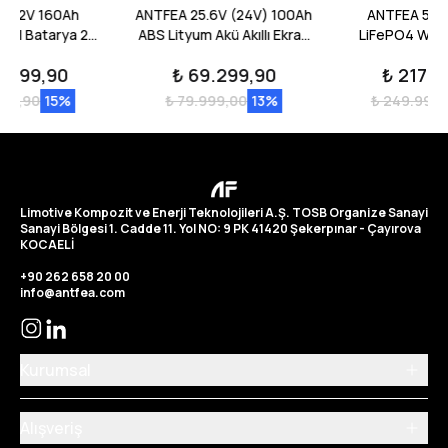
51.2V 160Ah
ANTFEA 25.6V (24V) 100Ah
ANTFEA 51.
all Batarya 2
ABS Lityum Akü Akıllı Ekran
LiFePO4 Wall
 16.38 kWh
Bluetooth LiFePo4 2 Adet
Adet - 20
7.599,90
₺ 69.299,90
₺ 217.1
999,90
15
%
₺ 79.999,00
13
%
₺ 249.999,
Limotive Kompozit ve Enerji Teknolojileri A.Ş. TOSB Organize Sanayi
Sanayi Bölgesi 1. Cadde 11. Yol NO: 9 PK 41420 Şekerpınar - Çayırova
KOCAELİ
+90 262 658 20 00
info@antfea.com
Kurumsal
Alışveriş