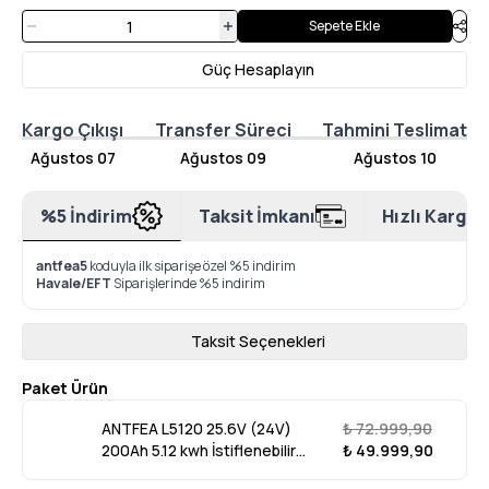
Sepete Ekle
Güç Hesaplayın
Kargo Çıkışı
Transfer Süreci
Tahmini Teslimat
Ağustos 07
Ağustos 09
Ağustos 10
%5 İndirim
Taksit İmkanı
Hızlı Kargo
antfea5
koduyla ilk siparişe özel %5 indirim
Havale/EFT
Siparişlerinde %5 indirim
Taksit Seçenekleri
Paket Ürün
ANTFEA L5120 25.6V (24V)
₺ 72.999,90
200Ah 5.12 kwh İstiflenebilir
₺ 49.999,90
Lityum Akü LiFePo4