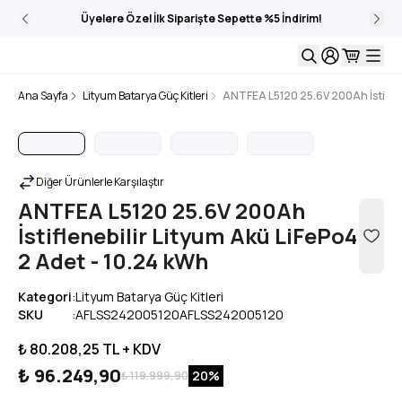
Üyelere Özel İlk Siparişte Sepette %5 İndirim!
Ana Sayfa
Lityum Batarya Güç Kitleri
ANTFEA L5120 25.6V 200Ah İstiflene
Diğer Ürünlerle Karşılaştır
ANTFEA L5120 25.6V 200Ah
İstiflenebilir Lityum Akü LiFePo4
2 Adet - 10.24 kWh
Kategori
:
Lityum Batarya Güç Kitleri
SKU
:
AFLSS242005120AFLSS242005120
₺ 80.208,25
TL + KDV
₺ 96.249,90
20
%
₺ 119.999,90