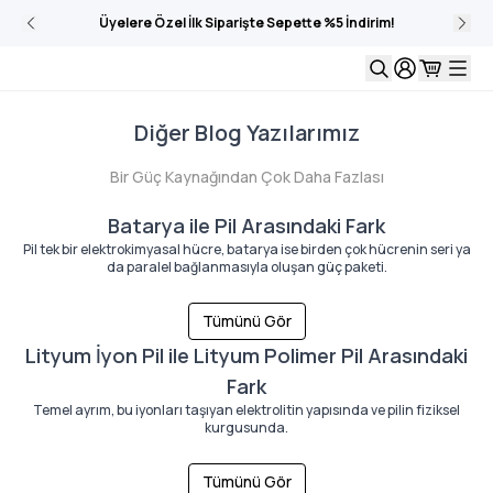
Üyelere Özel İlk Siparişte Sepette %5 İndirim!
Diğer Blog Yazılarımız
Bir Güç Kaynağından Çok Daha Fazlası
Batarya ile Pil Arasındaki Fark
Pil tek bir elektrokimyasal hücre, batarya ise birden çok hücrenin seri ya
da paralel bağlanmasıyla oluşan güç paketi.
Tümünü Gör
Lityum İyon Pil ile Lityum Polimer Pil Arasındaki
Fark
Temel ayrım, bu iyonları taşıyan elektrolitin yapısında ve pilin fiziksel
kurgusunda.
Tümünü Gör