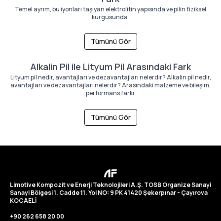
Temel ayrım, bu iyonları taşıyan elektrolitin yapısında ve pilin fiziksel
kurgusunda.
Tümünü Gör
Alkalin Pil ile Lityum Pil Arasındaki Fark
Lityum pil nedir, avantajları ve dezavantajları nelerdir? Alkalin pil nedir,
avantajları ve dezavantajları nelerdir? Arasındaki malzeme ve bileşim,
performans farkı.
Tümünü Gör
Limotive Kompozit ve Enerji Teknolojileri A.Ş. TOSB Organize Sanayi
Sanayi Bölgesi 1. Cadde 11. Yol NO: 9 PK 41420 Şekerpınar - Çayırova
KOCAELİ
+90 262 658 20 00