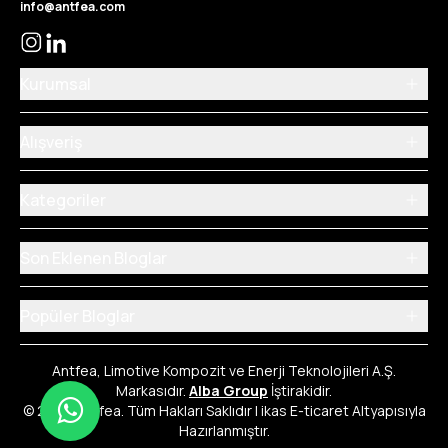
info@antfea.com
Kurumsal
Alışveriş
Kategoriler
Son Eklenen Bloglar
Popüler Bloglar
Antfea, Limotive Kompozit ve Enerji Teknolojileri A.Ş.
Markasıdır.
Alba Group
İştirakidir.
© 2026 Antfea. Tüm Hakları Saklıdır | ikas E-ticaret Altyapısıyla
Hazırlanmıştır.