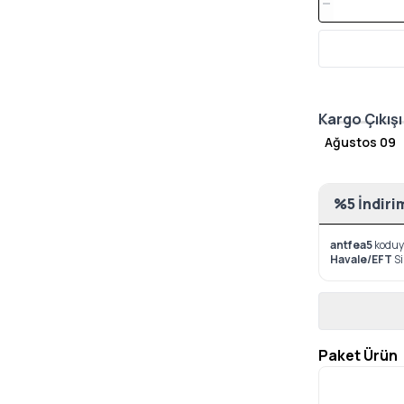
Kargo Çıkışı
Ağustos 09
%5 İndiri
antfea5
koduyl
Havale/EFT
S
Paket Ürün