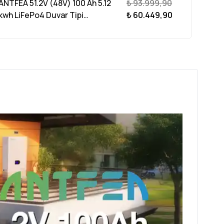
NTFEA 51.2V (48V) 100 Ah 5.12
₺ 93.999,90
kwh LiFePo4 Duvar Tipi
₺ 60.449,90
Batarya