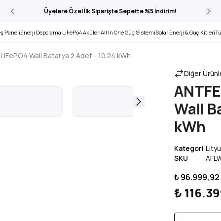
Üyelere Özel İlk Siparişte Sepette %5 İndirim!
ş Paneli
Enerji Depolama LiFePo4 Aküleri
All In One Güç Sistemi
Solar Enerji & Güç Kitleri
Tü
LiFePO4 Wall Batarya 2 Adet - 10.24 kWh
Diğer Ürünle
ANTFE
Wall B
kWh
Kategori
:
Lity
SKU
:
AFL
₺ 96.999,92
₺ 116.3