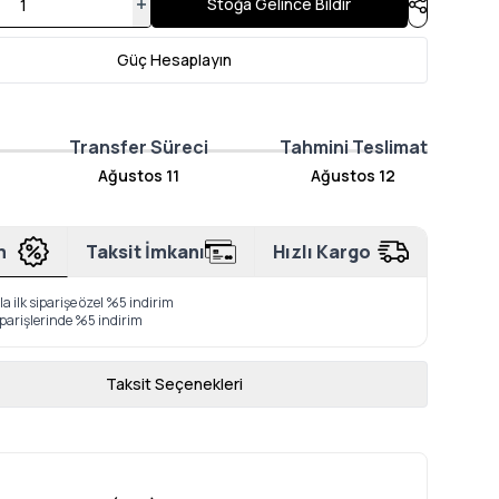
Stoğa Gelince Bildir
Güç Hesaplayın
Transfer Süreci
Tahmini Teslimat
Ağustos 11
Ağustos 12
m
Taksit İmkanı
Hızlı Kargo
a ilk siparişe özel %5 indirim
iparişlerinde %5 indirim
Taksit Seçenekleri