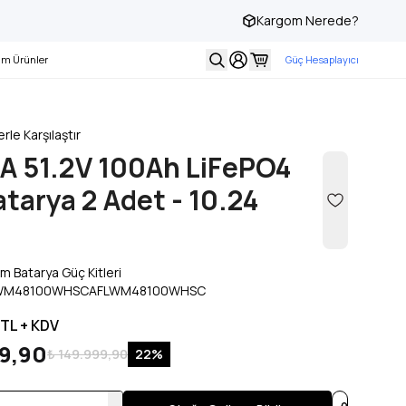
Kargom Nerede?
Tüm Ürünlerde Vade Farksız 3 Taksit!
Ha
m Ürünler
Güç Hesaplayıcı
rle Karşılaştır
A 51.2V 100Ah LiFePO4
atarya 2 Adet - 10.24
um Batarya Güç Kitleri
WM48100WHSCAFLWM48100WHSC
TL + KDV
99,90
₺ 149.999,90
22
%