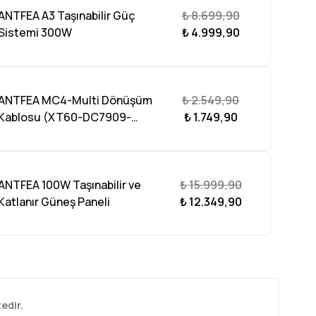
ANTFEA A3 Taşınabilir Güç
₺ 8.699,90
Sistemi 300W
₺ 4.999,90
ANTFEA MC4-Multi Dönüşüm
₺ 2.549,90
Kablosu (XT60-DC7909-
₺ 1.749,90
DC5521-ANDERSON) 3 Metre
ANTFEA 100W Taşınabilir ve
₺ 15.999,90
Katlanır Güneş Paneli
₺ 12.349,90
edir.