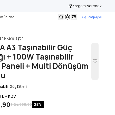
Kargom Nerede?
Tüm Ürünlerde Vade Farksız 3 Taksit!
Ha
m Ürünler
Güç Hesaplayıcı
rle Karşılaştır
 A3 Taşınabilir Güç
ı + 100W Taşınabilir
Paneli + Multi Dönüşüm
su
abilir Güç Kitleri
TL + KDV
9,90
₺ 24.999,90
28
%