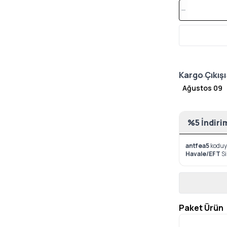
Kargo Çıkışı
Ağustos 09
%5 İndiri
antfea5
koduyl
Havale/EFT
S
Paket Ürün