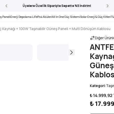
Üyelere Özel İlk Siparişte Sepette %5 İndirim!
ş Paneli
Enerji Depolama LiFePo4 Aküleri
All In One Güç Sistemi
Solar Enerji & Güç Kitleri
Tü
ç Kaynağı + 100W Taşınabilir Güneş Paneli + Multi Dönüşüm Kablosu
Diğer Ürünle
ANTFEA
Kaynağ
Güneş 
Kablo
Kategori
:
Taşın
₺ 14.999,92
₺ 17.99