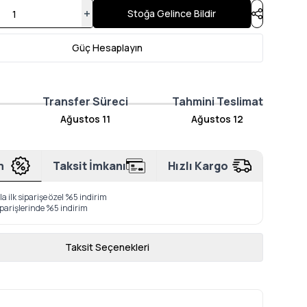
Stoğa Gelince Bildir
Güç Hesaplayın
Transfer Süreci
Tahmini Teslimat
Ağustos 11
Ağustos 12
m
Taksit İmkanı
Hızlı Kargo
a ilk siparişe özel %5 indirim
iparişlerinde %5 indirim
Taksit Seçenekleri