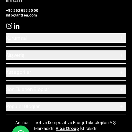
KOCAELİ
+90 262 658 20 00
info@antfea.com
Kurumsal
Alışveriş
Kategoriler
Son Eklenen Bloglar
Popüler Bloglar
Antfea, Limotive Kompozit ve Enerji Teknolojileri A.Ş.
Markasıdır.
Alba Group
İştirakidir.