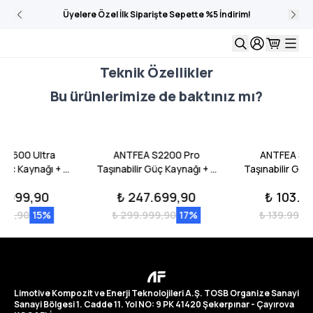
Üyelere Özel İlk Siparişte Sepette %5 İndirim!
Teknik Özellikler
Bu ürünlerimize de baktınız mı?
F3600 Ultra
ANTFEA S2200 Pro
ANTFEA S2
 Güç Kaynağı + 4
Taşınabilir Güç Kaynağı + 2
Taşınabilir Güç
0 Backup Yedek
adet B2200 Backup Yedek
adet 300W Ta
3.999,90
₺ 247.699,90
₺ 103.5
.6 kW / 21.5 kWh
Batarya + 4 adet 300W
Güneş Paneli [ 
]
Taşınabilir Güneş Paneli + 2
kWh / 60
999,90
15
%
₺ 299.999,90
17
%
₺ 139.999,
adet Güneş Paneli
Paralelleme Kablosu
Limotive Kompozit ve Enerji Teknolojileri A.Ş. TOSB Organize Sanayi
Sanayi Bölgesi 1. Cadde 11. Yol NO: 9 PK 41420 Şekerpınar - Çayırova