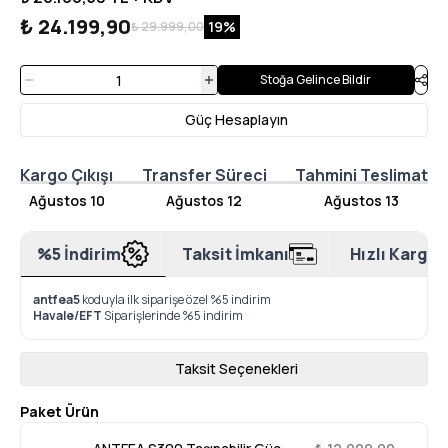
₺ 24.199,90
19
%
₺ 29.999,00
Stoğa Gelince Bildir
Güç Hesaplayın
Kargo Çıkışı
Transfer Süreci
Tahmini Teslimat
Ağustos 10
Ağustos 12
Ağustos 13
%5 İndirim
Taksit İmkanı
Hızlı Kargo
antfea5
koduyla ilk siparişe özel %5 indirim
Havale/EFT
Siparişlerinde %5 indirim
Taksit Seçenekleri
Paket Ürün