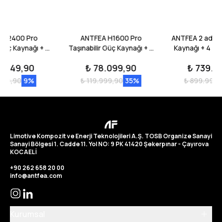
 H2400 Pro
ANTFEA H1600 Pro
ANTFEA 2 adet
 Güç Kaynağı + 2
Taşınabilir Güç Kaynağı + 2
Kaynağı + 4 a
2400 Backup
adet 300W Taşınabilir
Yedek Batarya
9.649,90
₺ 78.099,90
₺ 739.9
rya [ 2.4 kW / 8
Paneli + Güneş Paneli
400W Taşınabili
kWh ]
Paralelleme Kablosu [ 1.6
adet H2400 
999,90
9
%
₺ 119.999,90
35
%
₺ 899.999,
kW / 1 kWh / 600 W ]
H2400 Paralell
+ 6 adet Paralelleme
Kablosu [ 4.8 k
4.
Limotive Kompozit ve Enerji Teknolojileri A.Ş. TOSB Organize Sanayi
Sanayi Bölgesi 1. Cadde 11. Yol NO: 9 PK 41420 Şekerpınar - Çayırova
KOCAELİ
+90 262 658 20 00
info@antfea.com
Kurumsal