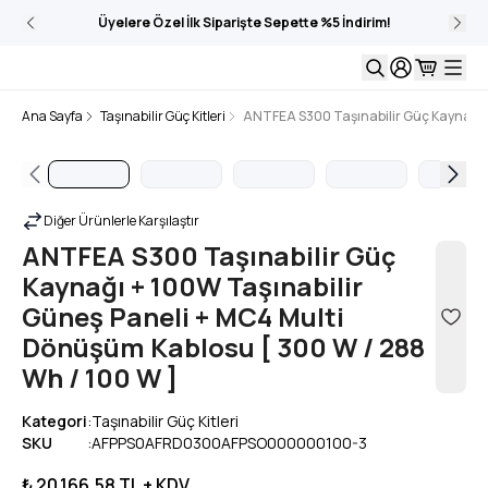
Üyelere Özel İlk Siparişte Sepette %5 İndirim!
Ana Sayfa
Taşınabilir Güç Kitleri
ANTFEA S300 Taşınabilir Güç Kaynağı +
Diğer Ürünlerle Karşılaştır
ANTFEA S300 Taşınabilir Güç
Kaynağı + 100W Taşınabilir
Güneş Paneli + MC4 Multi
Dönüşüm Kablosu [ 300 W / 288
Wh / 100 W ]
Kategori
:
Taşınabilir Güç Kitleri
SKU
:
AFPPS0AFRD0300AFPSO000000100-3
₺ 20.166,58
TL + KDV