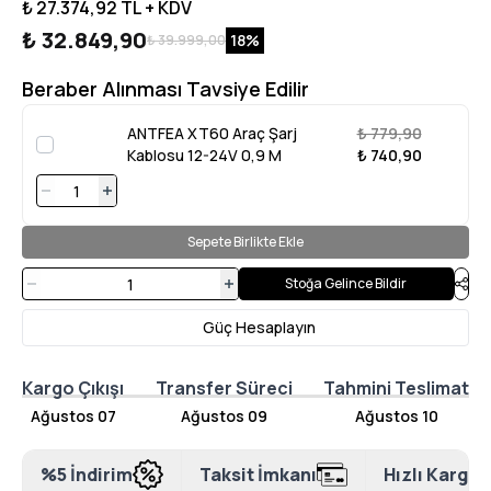
₺ 27.374,92
TL + KDV
₺ 32.849,90
18
%
₺ 39.999,00
Beraber Alınması Tavsiye Edilir
ANTFEA XT60 Araç Şarj
₺ 779,90
Kablosu 12-24V 0,9 M
₺ 740,90
Sepete Birlikte Ekle
Stoğa Gelince Bildir
Güç Hesaplayın
Kargo Çıkışı
Transfer Süreci
Tahmini Teslimat
Ağustos 07
Ağustos 09
Ağustos 10
%5 İndirim
Taksit İmkanı
Hızlı Kargo