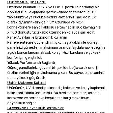
USB ve MC4 Çıkış Portu
Üzerinde bulunan USB-A ve USB-C portu ile herhangi bir
dönüştürücü ekipmana gerek kalmadan telefonunuzu,
tabletinizi veya küçük elektrikli aletlerinizi şarj edin. Ek
olarak, 2,5mm² kalınlığa, 1,5m uzunluğa ve MC4
konnektörlere sahip kablosu ile taşınabilir güç kaynağınızı
XT60 dönüştürücü kablo üzerinden kolayca şarj edin.
Panel Ayakları ile Ergonomik Kullanım
Panele entegre güçlendirilmiş kumaş ayakları ile güneş
panelinizi güneşten maksimum oranda faydalanabileceğiniz
açıda konumlandırmak çok kolay! Hızlı kurulum ve yüksek
konfor için geliştirildi.
Yüksek Performanslı Bağlantı
Güneş panellerinizi güvenli bir şekilde bağlayarak enerji
üretim verimliliğini maksimuma çıkarır. Bu sayede sisteminiz
daha yüksek güç üretir.
Üstün Malzeme Kalitesi
Ürünümüz, UV dirençli polimer dış katman ve kalay kaplamalı
bakır kontaklarla üretilmiştir. Bu özel malzemeler; aşınma,
korozyon ve sert hava koşullarına karşı maksimum
dayanıklılık sağlar.
Güvenlik ve Dayanıklılık Sertifikaları
IP67 su geçirmezlik sertifikasıyla yağmur, toz ve neme karşı