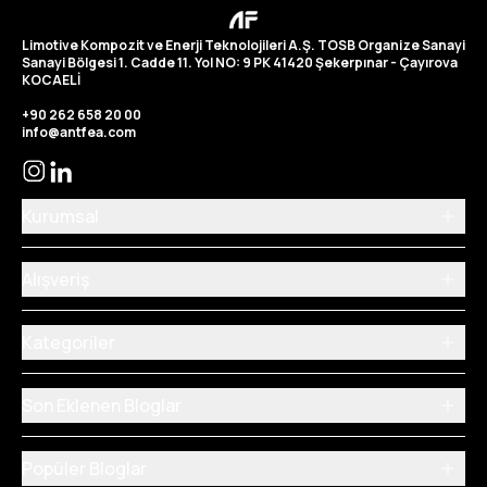
4.
Limotive Kompozit ve Enerji Teknolojileri A.Ş. TOSB Organize Sanayi
Sanayi Bölgesi 1. Cadde 11. Yol NO: 9 PK 41420 Şekerpınar - Çayırova
KOCAELİ
+90 262 658 20 00
info@antfea.com
Kurumsal
Alışveriş
Kategoriler
Son Eklenen Bloglar
Popüler Bloglar