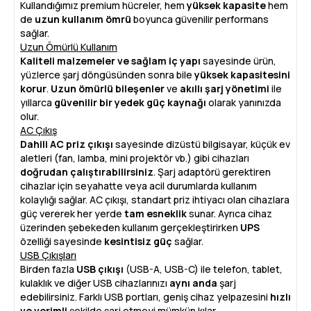
Kullandığımız premium hücreler, hem
yüksek kapasite
hem
de
uzun kullanım ömrü
boyunca güvenilir performans
sağlar.
Uzun Ömürlü Kullanım
Kaliteli malzemeler ve sağlam iç yapı
sayesinde ürün,
yüzlerce şarj döngüsünden sonra bile
yüksek kapasitesini
korur
.
Uzun ömürlü bileşenler
ve
akıllı şarj yönetimi
ile
yıllarca
güvenilir bir yedek güç kaynağı
olarak yanınızda
olur.
AC Çıkış
Dahili AC priz çıkışı
sayesinde dizüstü bilgisayar, küçük ev
aletleri (fan, lamba, mini projektör vb.) gibi cihazları
doğrudan çalıştırabilirsiniz
. Şarj adaptörü gerektiren
cihazlar için seyahatte veya acil durumlarda kullanım
kolaylığı sağlar. AC çıkışı, standart priz ihtiyacı olan cihazlara
güç vererek her yerde
tam esneklik
sunar. Ayrıca cihaz
üzerinden şebekeden kullanım gerçekleştirirken
UPS
özelliği sayesinde
kesintisiz güç
sağlar.
USB Çıkışları
Birden fazla
USB çıkışı
(USB-A, USB-C) ile telefon, tablet,
kulaklık ve diğer USB cihazlarınızı
aynı anda
şarj
edebilirsiniz. Farklı USB portları, geniş cihaz yelpazesini
hızlı
ve verimli
şekilde şarj etmeyi mümkün kılar.