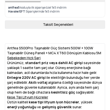
antfea5
koduyla ilk siparişe özel %5 indirim
Havale/EFT
Siparişlerinde %5 indirim
Taksit Seçenekleri
Antfea S500Pro Taşınabilir Güç Sistemi 500W + 100W
Taşınabilir Güneş Paneli + MC4 XT60 Dönüşüm Kablosu 5M
Şebekeden Hızlı Şarj
Ürünümüz,
standart priz veya dahili AC girişi
sayesinde
yaklaşık 1 saatte tam şarj olur. Güneş enerjisine bağlı
kalmadan, acil durumlarda hızla kullanıma hazır hale gelir.
Entegre 220V AC girişi
ile elektriğin bulunduğu her yerde
şarj edilebilir.
Akıllı voltaj
algılama özelliği sayesinde dünya
genelinde güvenle kullanılabilir. Ayrıca, aynı anda hem şarj
olup hem de bağlı cihazlara
kesintisiz güç
sağlayabilir.
Kese Tipi Lityum Hücreler
Üstün kaliteli
kese tipi lityum iyon hücreler
, yüksek
enerji yoğunluğu
ve
gelişmiş güvenlik
sunar.