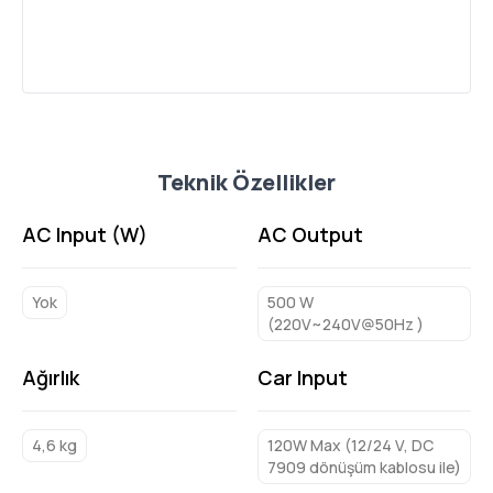
Teknik Özellikler
AC Input (W)
AC Output
Yok
500 W
(220V~240V@50Hz )
Ağırlık
Car Input
4,6 kg
120W Max (12/24 V, DC
7909 dönüşüm kablosu ile)