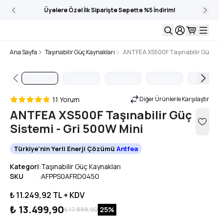
Üyelere Özel İlk Siparişte Sepette %5 İndirim!
Ana Sayfa
Taşınabilir Güç Kaynakları
ANTFEA XS500F Taşınabilir Güç Sis
11 Yorum
Diğer Ürünlerle Karşılaştır
ANTFEA XS500F Taşınabilir Güç
Sistemi - Gri 500W Mini
Türkiye'nin Yerli Enerji Çözümü
Antfea
Kategori
:
Taşınabilir Güç Kaynakları
SKU
:
AFPPS0AFRD0450
₺ 11.249,92
TL + KDV
₺ 13.499,90
25
%
₺ 17.999,90