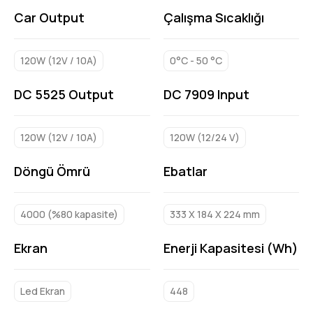
Car Output
Çalışma Sıcaklığı
120W (12V / 10A)
0°C - 50 °C
DC 5525 Output
DC 7909 Input
120W (12V / 10A)
120W (12/24 V)
Döngü Ömrü
Ebatlar
4000 (%80 kapasite)
333 X 184 X 224 mm
Ekran
Enerji Kapasitesi (Wh)
Led Ekran
448