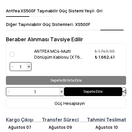
Antfea XS500F Taşınabilir Güç Sistemi Yeşil
:
Gri
Diğer Taşınılabilir Güç Sistemleri
:
XS500F
Beraber Alınması Tavsiye Edilir
ANTFEA MC4-Multi
₺ 1.749,90
Dönüşüm Kablosu (XT60-
₺ 1.662,41
DC7909-DC5521-
ANDERSON) 3 Metre
Sepete Birlikte Ekle
Sepete Ekle
Güç Hesaplayın
Kargo Çıkışı
Transfer Süreci
Tahmini Teslimat
Ağustos 07
Ağustos 09
Ağustos 10