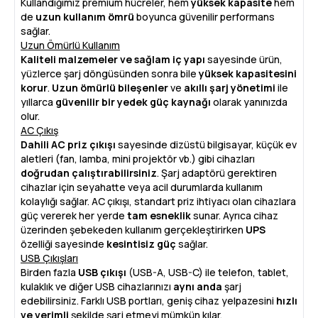
Kullandığımız premium hücreler, hem
yüksek kapasite
hem
de
uzun kullanım ömrü
boyunca güvenilir performans
sağlar.
Uzun Ömürlü Kullanım
Kaliteli malzemeler ve sağlam iç yapı
sayesinde ürün,
yüzlerce şarj döngüsünden sonra bile
yüksek kapasitesini
korur
.
Uzun ömürlü bileşenler
ve
akıllı şarj yönetimi
ile
yıllarca
güvenilir bir yedek güç kaynağı
olarak yanınızda
olur.
AC Çıkış
Dahili AC priz çıkışı
sayesinde dizüstü bilgisayar, küçük ev
aletleri (fan, lamba, mini projektör vb.) gibi cihazları
doğrudan çalıştırabilirsiniz
. Şarj adaptörü gerektiren
cihazlar için seyahatte veya acil durumlarda kullanım
kolaylığı sağlar. AC çıkışı, standart priz ihtiyacı olan cihazlara
güç vererek her yerde
tam esneklik
sunar. Ayrıca cihaz
üzerinden şebekeden kullanım gerçekleştirirken
UPS
özelliği sayesinde
kesintisiz güç
sağlar.
USB Çıkışları
Birden fazla
USB çıkışı
(USB-A, USB-C) ile telefon, tablet,
kulaklık ve diğer USB cihazlarınızı
aynı anda
şarj
edebilirsiniz. Farklı USB portları, geniş cihaz yelpazesini
hızlı
ve verimli
şekilde şarj etmeyi mümkün kılar.