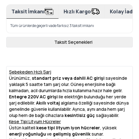
Taksit İmkanı
Hızlı Kargo
Kolay İade
Tüm ürünlerde geçerli vade farksız 3 taksit imkanı
Taksit Seçenekleri
Şebekeden Hızlı Şarj
Ürünümüz,
standart priz veya dahili AC girişi
sayesinde
yaklaşık 5 saatte tam şarj olur. Güneş enerjisine bağlı
kalmadan, acil durumlarda hızla kullanıma hazır hale gelir.
Entegre 220V AC girişi
ile elektriğin bulunduğu her yerde
şarj edilebilir.
Akıllı voltaj
algılama özelliği sayesinde dünya
genelinde güvenle kullanılabilir. Ayrıca, aynı anda hem şarj
olup hem de bağlı cihazlara
kesintisiz güç
sağlayabilir.
Kese Tipi Lityum Hücreler
Üstün kaliteli
kese tipi lityum iyon hücreler
, yüksek
enerji yoğunluğu
ve
gelişmiş güvenlik
sunar.