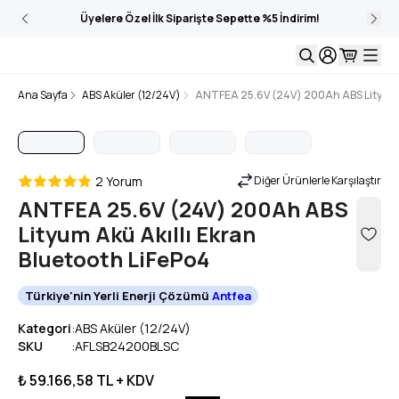
Üyelere Özel İlk Siparişte Sepette %5 İndirim!
Ana Sayfa
ABS Aküler (12/24V)
ANTFEA 25.6V (24V) 200Ah ABS Lityum A
2 Yorum
Diğer Ürünlerle Karşılaştır
ANTFEA 25.6V (24V) 200Ah ABS
Lityum Akü Akıllı Ekran
Bluetooth LiFePo4
Türkiye'nin Yerli Enerji Çözümü
Antfea
Kategori
:
ABS Aküler (12/24V)
SKU
:
AFLSB24200BLSC
₺ 59.166,58
TL + KDV