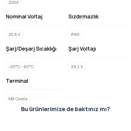
200A
Nominal Voltaj
Sızdırmazlık
25,6 V
IP65
Şarj/Deşarj Sıcaklığı
Şarj Voltajı
-20°C - 60°C
29,2 V
Terminal
M8 Civata
Bu ürünlerimize de baktınız mı?