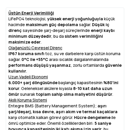
Üstün Enerji Verimliliği
LiFePO4 teknolojisi,
yüksek enerji yoğunluğuyla
küçük
hacimde
maksimum güç depolama
sağlar.
Düşük iç
direnç
sayesinde şarj-deşarj süreçlerinde
enerji kaybı
minimum düzeydedir
, bu da
sistem verimliliğini
maksimize eder
.
Olağanüstü Çevresel Direnç
IP67 koruma sınıfı
toz, su ve darbelere karşı üstün koruma
sağlar.
0°C ile +55°C
arası sıcaklık dalgalanmalarında
performans düşüşü yaşanmaz
, zorlu ortamlarda
güvenle
kullanılır
.
Uzun Vadeli Ekonomi
6.000+ şarj döngüsünde
başlangıç kapasitesinin
%80'ini
korur
. Geleneksel akülere kıyasla
8-10 kat daha uzun
ömür
sunarak
toplam sahip olma maliyetini düşürür
.
Akıllı Koruma Sistemi
Entegre BMS (Battery Management System);
aşırı
şarj/deşarj, kısa devre, aşırı akım ve termal kaçaklara
karşı otomatik kalkan görevi görür.
Hücre dengeleme
ile
ömrü optimize eder. Önemli özelliklerden biri:
5 saniye
boyunca kapasitesinin iki katı akıma izin verir
, bu