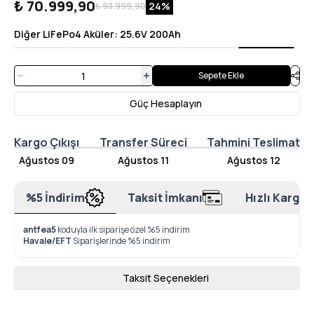
₺ 70.999,90
24
%
₺ 93.999,90
Diğer LiFePo4 Aküler
:
25.6V 200Ah
Sepete Ekle
Güç Hesaplayın
Kargo Çıkışı
Transfer Süreci
Tahmini Teslimat
Ağustos 09
Ağustos 11
Ağustos 12
%5 İndirim
Taksit İmkanı
Hızlı Kargo
antfea5
koduyla ilk siparişe özel %5 indirim
Havale/EFT
Siparişlerinde %5 indirim
Taksit Seçenekleri