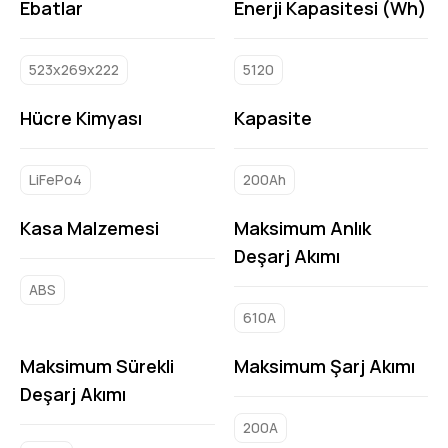
Ebatlar
Enerji Kapasitesi (Wh)
523x269x222
5120
Hücre Kimyası
Kapasite
LiFePo4
200Ah
Kasa Malzemesi
Maksimum Anlık
Deşarj Akımı
ABS
610A
Maksimum Sürekli
Maksimum Şarj Akımı
Deşarj Akımı
200A