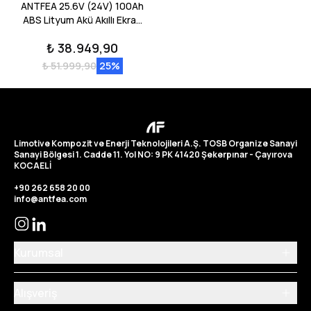
ANTFEA 25.6V (24V) 100Ah
ABS Lityum Akü Akıllı Ekran
Bluetooth LiFePo4
₺ 38.949,90
₺ 51.999,90
25
%
Limotive Kompozit ve Enerji Teknolojileri A.Ş. TOSB Organize Sanayi
Sanayi Bölgesi 1. Cadde 11. Yol NO: 9 PK 41420 Şekerpınar - Çayırova
KOCAELİ
+90 262 658 20 00
info@antfea.com
Kurumsal
Alışveriş