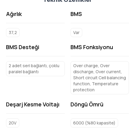
Ağırlık
BMS
37,2
Var
BMS Desteği
BMS Fonksiyonu
2 adet seri bağlantı, çoklu
Over charge, Over
paralel bağlantı
discharge, Over current,
Short circuit Cell balancing
function, Temperature
protection
Deşarj Kesme Voltajı
Döngü Ömrü
20V
6000 (%80 kapasite)