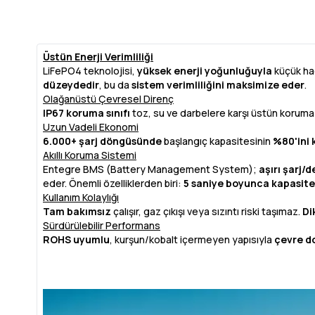
Üstün Enerji Verimliliği
LiFePO4 teknolojisi,
yüksek enerji yoğunluğuyla
küçük h
düzeydedir
, bu da
sistem verimliliğini maksimize eder
.
Olağanüstü Çevresel Direnç
IP67 koruma sınıfı
toz, su ve darbelere karşı üstün koruma
Uzun Vadeli Ekonomi
6.000+ şarj döngüsünde
başlangıç kapasitesinin
%80'ini 
Akıllı Koruma Sistemi
Entegre BMS (Battery Management System);
aşırı şarj/
eder. Önemli özelliklerden biri:
5 saniye boyunca kapasitesi
Kullanım Kolaylığı
Tam bakımsız
çalışır, gaz çıkışı veya sızıntı riski taşımaz.
Di
Sürdürülebilir Performans
ROHS uyumlu
, kurşun/kobalt içermeyen yapısıyla
çevre d