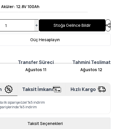
 Aküler
:
12.8V 100Ah
Stoğa Gelince Bildir
Güç Hesaplayın
Transfer Süreci
Tahmini Teslimat
Ağustos 11
Ağustos 12
m
Taksit İmkanı
Hızlı Kargo
a ilk siparişe özel %5 indirim
iparişlerinde %5 indirim
Taksit Seçenekleri