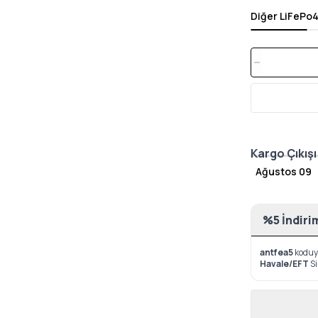
Diğer LiFePo4
Kargo Çıkışı
Ağustos 09
%5 İndiri
antfea5
koduyl
Havale/EFT
S