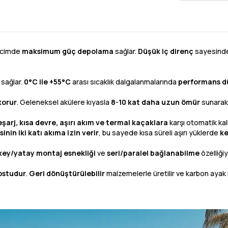
acimde
maksimum güç depolama
sağlar.
Düşük iç direnç
sayesinde
 sağlar.
0°C ile +55°C
arası sıcaklık dalgalanmalarında
performans 
korur
. Geleneksel akülere kıyasla
8-10 kat daha uzun ömür
sunara
deşarj, kısa devre, aşırı akım ve termal kaçaklara
karşı otomatik kal
nin iki katı akıma izin verir
, bu sayede kısa süreli aşırı yüklerde
ke
key/yatay montaj esnekliği
ve
seri/paralel bağlanabilme
özelliğiy
ostudur
.
Geri dönüştürülebilir
malzemelerle üretilir ve karbon ayak