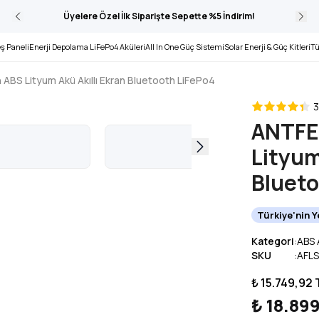
Üyelere Özel İlk Siparişte Sepette %5 İndirim!
ş Paneli
Enerji Depolama LiFePo4 Aküleri
All In One Güç Sistemi
Solar Enerji & Güç Kitleri
Tü
ABS Lityum Akü Akıllı Ekran Bluetooth LiFePo4
3
ANTFE
Lityum
Blueto
Türkiye'nin 
Kategori
:
ABS 
SKU
:
AFL
₺ 15.749,92
₺ 18.89