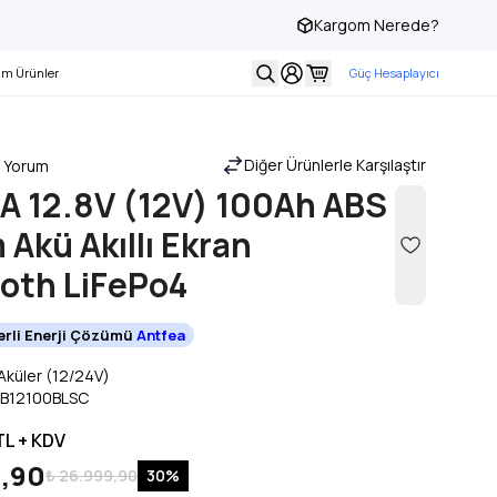
Kargom Nerede?
Tüm Ürünlerde Vade Farksız 3 Taksit!
Ha
m Ürünler
Güç Hesaplayıcı
Diğer Ürünlerle Karşılaştır
 Yorum
A 12.8V (12V) 100Ah ABS
 Akü Akıllı Ekran
oth LiFePo4
Yerli Enerji Çözümü
Antfea
Aküler (12/24V)
SB12100BLSC
TL + KDV
9,90
₺ 26.999,90
30
%