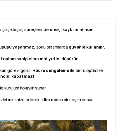
 şarj-deşarj süreçlerinde
enerji kaybı minimum
düşüşü yaşanmaz
, zorlu ortamlarda
güvenle kullanılır
.
k
toplam sahip olma maliyetini düşürür
.
kan görevi görür.
Hücre dengeleme
ile ömrü optimize
ndini kapatmaz!
le kurulum kolaylık sunar.
 izini minimize ederek
iklim dostu
bir seçim sunar.